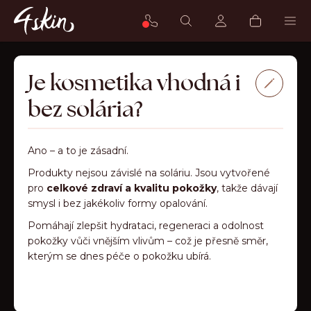
Přejít
K
na
o
Hledat
Přihlášení
Nákupn
Me
obsah
Zpět
Zpět
š
košík
í
C
Je kosmetika vhodná i
k
o
bez solária?
p
o
Ano – a to je zásadní.
t
Produkty nejsou závislé na soláriu. Jsou vytvořené
ř
pro
celkové zdraví a kvalitu pokožky
, takže dávají
e
smysl i bez jakékoliv formy opalování.
b
Pomáhají zlepšit hydrataci, regeneraci a odolnost
pokožky vůči vnějším vlivům – což je přesně směr,
u
kterým se dnes péče o pokožku ubírá.
j
e