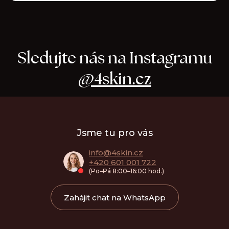
t
e
n
a
Sledujte nás na Instagramu
j
@4skin.cz
í
t
Z
?
á
Jsme tu pro vás
p
a
info
@
4skin.cz
+420 601 001 722
t
HLEDAT
(Po–Pá 8:00–16:00 hod.)
í
Zahájit chat na WhatsApp
D
o