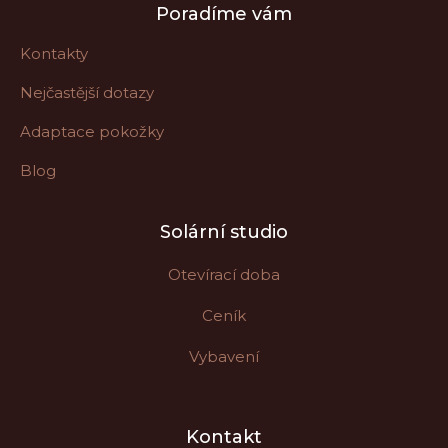
Poradíme vám
p
o
Kontakty
r
Nejčastější dotazy
u
č
Adaptace pokožky
u
Blog
j
e
m
Solární studio
e
Otevírací doba
Ceník
Vybavení
Kontakt