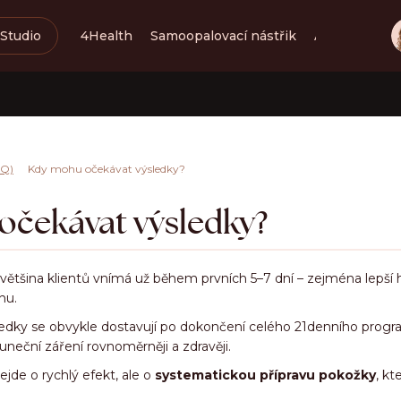
Studio
4Health
Samoopalovací nástřik
Adaptace po
Co potřebujete najít?
Kdy mohu očekávat výsledky?
AQ)
HLEDAT
čekávat výsledky?
Doporučujeme
ětšina klientů vnímá už během prvních 5–7 dní – zejména lepší h
nu.
ýsledky se obvykle dostavují po dokončení celého 21denního prog
uneční záření rovnoměrněji a zdravěji.
ejde o rychlý efekt, ale o
systematickou přípravu pokožky
, k