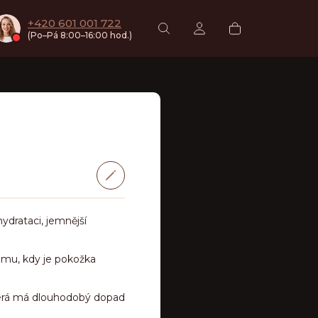
+420 601 001 722
kožky
Náš příběh
Blog
Kontakty
Sun prep PROTOCO
(Po–Pá 8:00–16:00 hod.)
Hledat
Přihlášení
Nákupní
košík
ydrataci, jemnější
ramu, kdy je pokožka
terá má dlouhodobý dopad