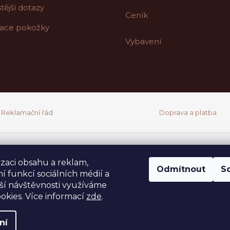
tější dotazy
Ceník
ace pokožky
Vybavení
Reklamační řád
Doprava a platba
izaci obsahu a reklam,
Odmítnout
S
í funkcí sociálních médií a
ší návštěvnosti využíváme
okies. Více informací
zde
.
.
Upravit nastavení cookies
ní