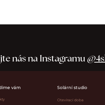
jte nás na Instagramu
@4sk
díme vám
Solární studio
kty
Otevírací doba