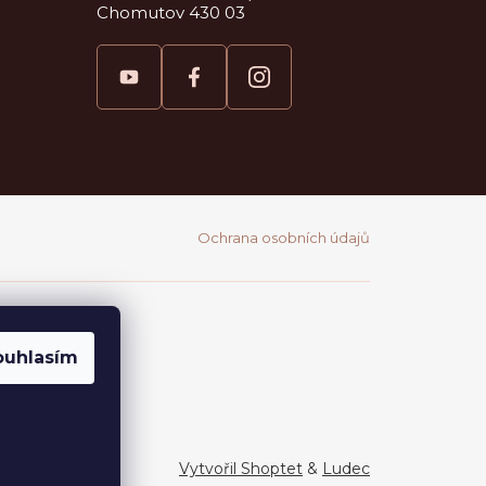
Chomutov 430 03
Ochrana osobních údajů
ouhlasím
Vytvořil Shoptet
&
Ludec