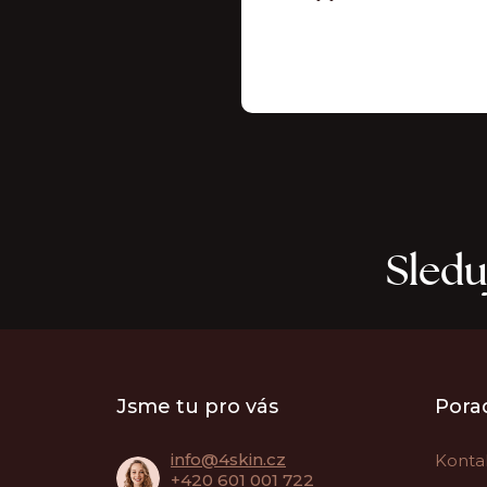
Sledu
Z
á
Jsme tu pro vás
Pora
p
a
info
@
4skin.cz
Konta
t
+420 601 001 722