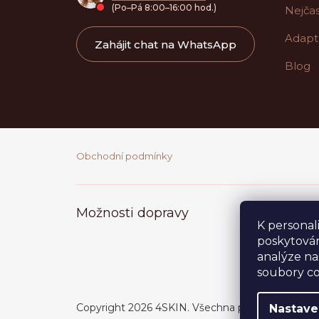
(Po–Pá 8:00–16:00 hod.)
Nejčas
í
Adapt
Zahájit chat na WhatsApp
Blog
Obchodní podmínky
K personal
poskytován
analýze na
soubory co
Copyright 2026
4SKIN
. Všechna práva vyhrazena
Nastave