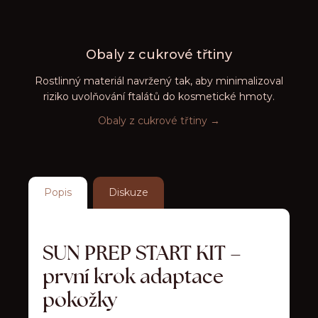
Obaly z cukrové třtiny
Rostlinný materiál navržený tak, aby minimalizoval
riziko uvolňování ftalátů do kosmetické hmoty.
Obaly z cukrové třtiny →
Popis
Diskuze
SUN PREP START KIT –
první krok adaptace
pokožky