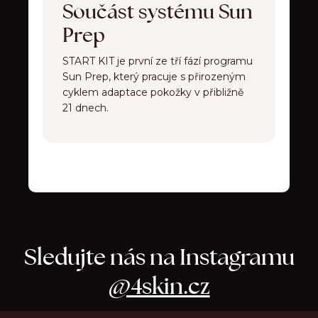
Součást systému Sun
Prep
START KIT je první ze tří fází programu
Sun Prep, který pracuje s přirozeným
cyklem adaptace pokožky v přibližně
21 dnech.
Sledujte nás na Instagramu
@4skin.cz