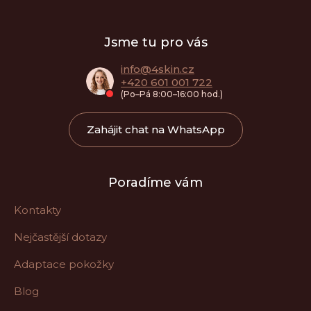
Z
á
Jsme tu pro vás
p
a
info
@
4skin.cz
+420 601 001 722
t
(Po–Pá 8:00–16:00 hod.)
í
Zahájit chat na WhatsApp
Poradíme vám
Kontakty
Nejčastější dotazy
Adaptace pokožky
Blog