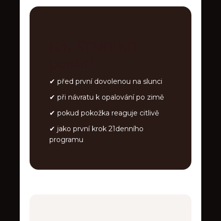
Kdy START KIT
použít?
✔ před první dovolenou na slunci
✔ při návratu k opalování po zimě
✔ pokud pokožka reaguje citlivě
✔ jako první krok 21denního
programu