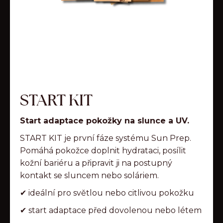
t
e
n
a
j
í
t
START KIT
?
Start adaptace pokožky na slunce a UV.
START KIT je první fáze systému Sun Prep.
Pomáhá pokožce doplnit hydrataci, posílit
kožní bariéru a připravit ji na postupný
HLEDAT
kontakt se sluncem nebo soláriem.
✔ ideální pro světlou nebo citlivou pokožku
D
✔ start adaptace před dovolenou nebo létem
o