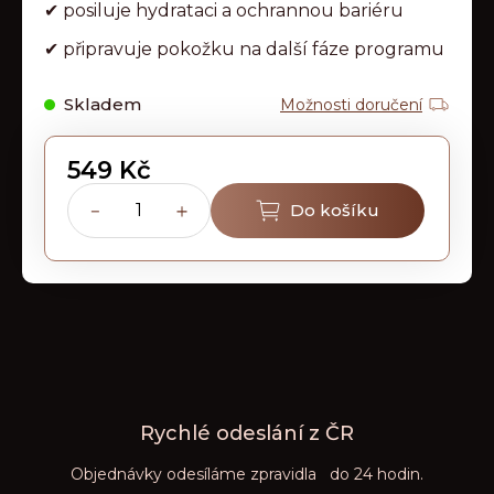
✔ posiluje hydrataci a ochrannou bariéru
p
o
✔ připravuje pokožku na další fáze programu
r
Skladem
u
Možnosti doručení
č
u
549 Kč
j
Měrná
Do košíku
cena:
e
m
e
Rychlé odeslání z ČR
Objednávky odesíláme zpravidla do 24 hodin.